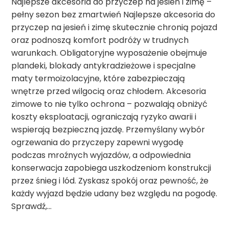
Najlepsze akcesoria do przyczep na jesień i zimę –
pełny sezon bez zmartwień Najlepsze akcesoria do
przyczep na jesień i zimę skutecznie chronią pojazd
oraz podnoszą komfort podróży w trudnych
warunkach. Obligatoryjne wyposażenie obejmuje
plandeki, blokady antykradzieżowe i specjalne
maty termoizolacyjne, które zabezpieczają
wnętrze przed wilgocią oraz chłodem. Akcesoria
zimowe to nie tylko ochrona – pozwalają obniżyć
koszty eksploatacji, ograniczają ryzyko awarii i
wspierają bezpieczną jazdę. Przemyślany wybór
ogrzewania do przyczepy zapewni wygodę
podczas mroźnych wyjazdów, a odpowiednia
konserwacja zapobiega uszkodzeniom konstrukcji
przez śnieg i lód. Zyskasz spokój oraz pewność, że
każdy wyjazd będzie udany bez względu na pogodę.
Sprawdź,…