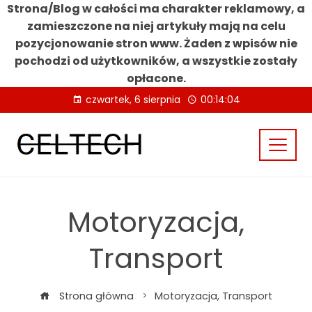
Strona/Blog w całości ma charakter reklamowy, a
zamieszczone na niej artykuły mają na celu
pozycjonowanie stron www. Żaden z wpisów nie
pochodzi od użytkowników, a wszystkie zostały
opłacone.
Skip
czwartek, 6 sierpnia
00:14:06
to
content
Motoryzacja,
Transport
Strona główna
Motoryzacja, Transport