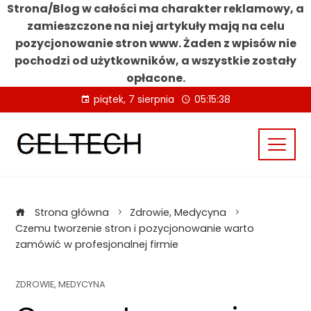
Strona/Blog w całości ma charakter reklamowy, a
zamieszczone na niej artykuły mają na celu
pozycjonowanie stron www. Żaden z wpisów nie
pochodzi od użytkowników, a wszystkie zostały
opłacone.
Skip
piątek, 7 sierpnia
05:15:38
to
content
Strona główna
Zdrowie, Medycyna
Czemu tworzenie stron i pozycjonowanie warto
zamówić w profesjonalnej firmie
ZDROWIE, MEDYCYNA