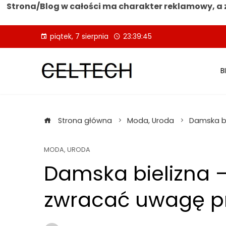
Strona/Blog w całości ma charakter reklamowy, a 
Skip
piątek, 7 sierpnia
23:39:45
to
content
B
Strona główna
Moda, Uroda
Damska bi
MODA, URODA
Damska bielizna –
zwracać uwagę p