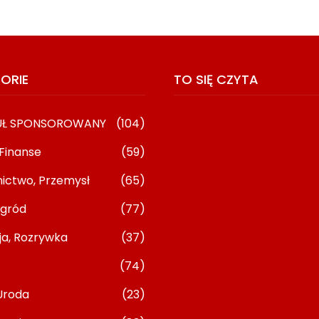
ORIE
TO SIĘ CZYTA
UŁ SPONSOROWANY
(104)
 Finanse
(59)
ictwo, Przemysł
(65)
gród
(77)
ja, Rozrywka
(37)
ions Dla
Kiedy Lekarz Online Kieruje Na
(74)
cych: Kontakt Z
Wizytę Stacjonarną
23/06/2026
Uroda
(23)