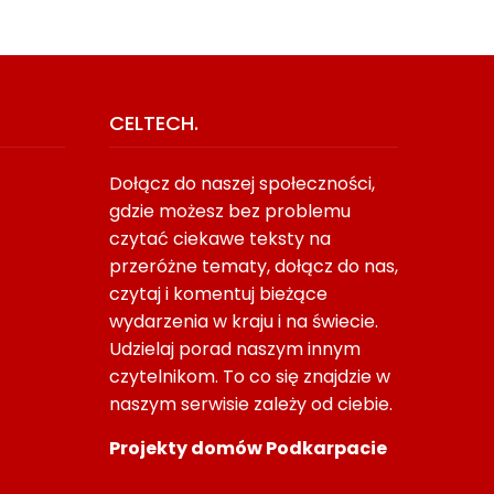
CELTECH.
Dołącz do naszej społeczności,
gdzie możesz bez problemu
czytać ciekawe teksty na
przeróżne tematy, dołącz do nas,
czytaj i komentuj bieżące
wydarzenia w kraju i na świecie.
Udzielaj porad naszym innym
czytelnikom. To co się znajdzie w
Błędy We Wdrożeniu KSeF:
Parkiet Do Domu Na La
naszym serwisie zależy od ciebie.
Ryzyka Organizacyjne
Dopasować Drewno D
Codzienności
Projekty domów Podkarpacie
21/06/2026
10/06/2026