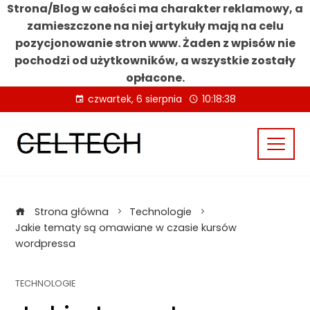
Strona/Blog w całości ma charakter reklamowy, a
zamieszczone na niej artykuły mają na celu
pozycjonowanie stron www. Żaden z wpisów nie
pochodzi od użytkowników, a wszystkie zostały
opłacone.
Skip
czwartek, 6 sierpnia
10:18:38
to
content
Strona główna
Technologie
Jakie tematy są omawiane w czasie kursów
wordpressa
TECHNOLOGIE