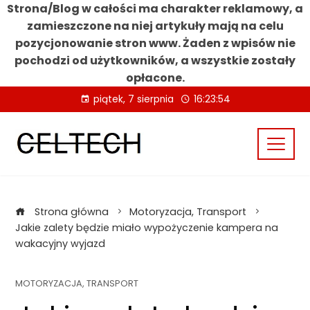
Strona/Blog w całości ma charakter reklamowy, a
zamieszczone na niej artykuły mają na celu
pozycjonowanie stron www. Żaden z wpisów nie
pochodzi od użytkowników, a wszystkie zostały
opłacone.
Skip
piątek, 7 sierpnia
16:23:55
to
content
Strona główna
Motoryzacja, Transport
Jakie zalety będzie miało wypożyczenie kampera na
wakacyjny wyjazd
MOTORYZACJA, TRANSPORT