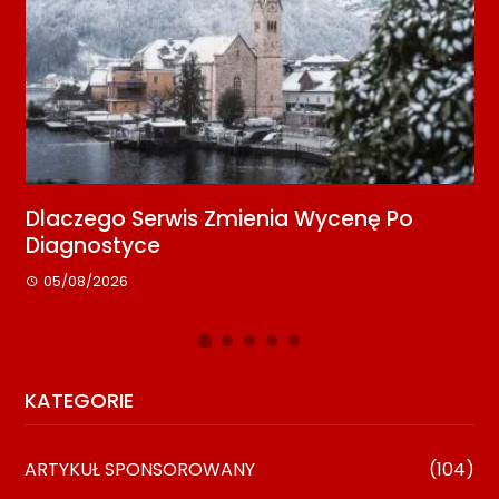
ać
Dlaczego Serwis Zmienia Wycenę Po
M
Diagnostyce
K
05/08/2026
KATEGORIE
ARTYKUŁ SPONSOROWANY
(104)