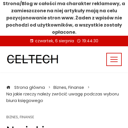
Strona/Blog w całości ma charakter reklamowy, a
zamieszczone na niej artykuły mają na celu
pozycjonowanie stron www. Żaden z wpisów nie
pochodzi od użytkowników, a wszystkie zostały
opłacone.
Skip
czwartek, 6 sierpnia
19:44:31
to
content
Strona główna
Biznes, Finanse
Na jakie rzeczy należy zwrócić uwagę podczas wyboru
biura księgowego
BIZNES, FINANSE