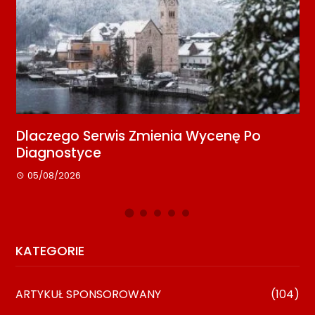
aczego Serwis Zmienia Wycenę Po
Media 
agnostyce
Kontak
05/08/2026
08/07/
KATEGORIE
ARTYKUŁ SPONSOROWANY
(104)