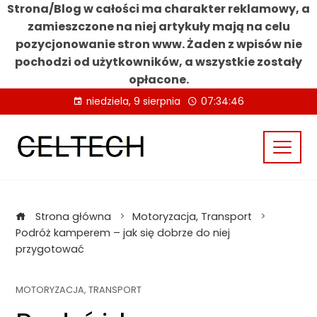
Strona/Blog w całości ma charakter reklamowy, a
zamieszczone na niej artykuły mają na celu
pozycjonowanie stron www. Żaden z wpisów nie
pochodzi od użytkowników, a wszystkie zostały
opłacone.
Skip
niedziela, 9 sierpnia
07:34:46
to
content
Strona główna
Motoryzacja, Transport
Podróż kamperem – jak się dobrze do niej
przygotować
MOTORYZACJA, TRANSPORT