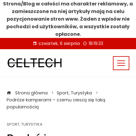
Strona/Blog w całości ma charakter reklamowy, a
zamieszczone na niej artykuły mają na celu
pozycjonowanie stron www. Żaden z wpisów nie
pochodzi od użytkowników, a wszystkie zostały
opłacone.
Skip
czwartek, 6 sierpnia
18:19:34
to
content
Strona główna
Sport, Turystyka
Podróże kamperami – czemu cieszą się taką
popularnością
SPORT, TURYSTYKA