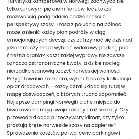
Turystyka kamperowa w Norwegii zachwyca nie
tylko surowym pięknem fiordów, lecz także
możliwością podglądania codzienności z
perspektywy szosy. Trasa z południa na północ
może zmienić każdy plan podróży w ciąg
emocjonujących decyzji: czy zatrzymać się dziś nad
jeziorem, czy może wybrać widokowy parking pod
śnieżną granią? Koszt takiej wyprawy nie zawsze
oznacza astronomiczne kwoty, a dzikie noclegi
nierzadko stanowią szczyt norweskiej wolności.
Przygotowanie kampera, wybór tras czy kalkulacja
opłat drogowych – każdy detal układa się tutaj w
mapę doświadczeń, o których trudno zapomnieć.
Najlepsze campingi Norwegii i ciche miejsca do
biwakowania mają swoje zasady oraz sekrety. Czy
przewodniki oddają rzeczywisty klimat, czy tylko
prostują kręte norweskie szosy na papierze?
Sprawdzenie kosztów paliwa, ceny parkingów i