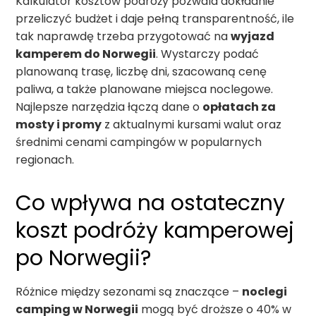
Kalkulator kosztów podróży pozwala dokładnie
przeliczyć budżet i daje pełną transparentność, ile
tak naprawdę trzeba przygotować na
wyjazd
kamperem do Norwegii
. Wystarczy podać
planowaną trasę, liczbę dni, szacowaną cenę
paliwa, a także planowane miejsca noclegowe.
Najlepsze narzędzia łączą dane o
opłatach za
mosty i promy
z aktualnymi kursami walut oraz
średnimi cenami campingów w popularnych
regionach.
Co wpływa na ostateczny
koszt podróży kamperowej
po Norwegii?
Różnice między sezonami są znaczące –
noclegi
camping w Norwegii
mogą być droższe o 40% w