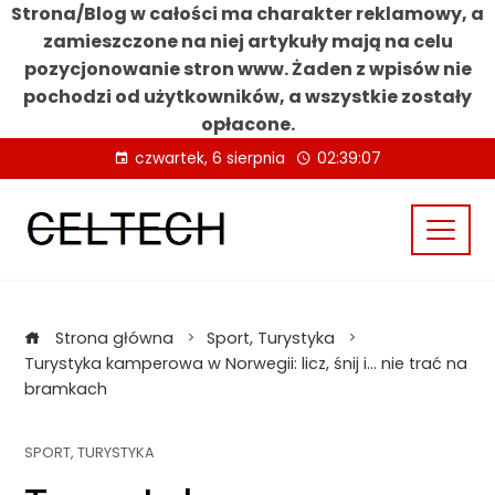
Strona/Blog w całości ma charakter reklamowy, a
zamieszczone na niej artykuły mają na celu
pozycjonowanie stron www. Żaden z wpisów nie
pochodzi od użytkowników, a wszystkie zostały
opłacone.
Skip
czwartek, 6 sierpnia
02:39:08
to
content
Strona główna
Sport, Turystyka
Turystyka kamperowa w Norwegii: licz, śnij i… nie trać na
bramkach
SPORT, TURYSTYKA