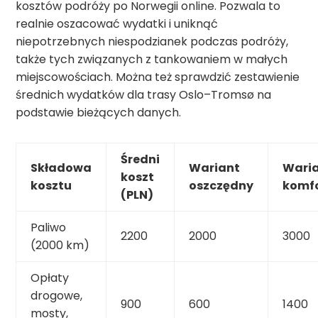
kosztów podróży po Norwegii online. Pozwala to
realnie oszacować wydatki i uniknąć
niepotrzebnych niespodzianek podczas podróży,
także tych związanych z tankowaniem w małych
miejscowościach. Można też sprawdzić zestawienie
średnich wydatków dla trasy Oslo–Tromsø na
podstawie bieżących danych.
Średni
Składowa
Wariant
Wari
koszt
kosztu
oszczędny
komf
(PLN)
Paliwo
2200
2000
3000
(2000 km)
Opłaty
drogowe,
900
600
1400
mosty,