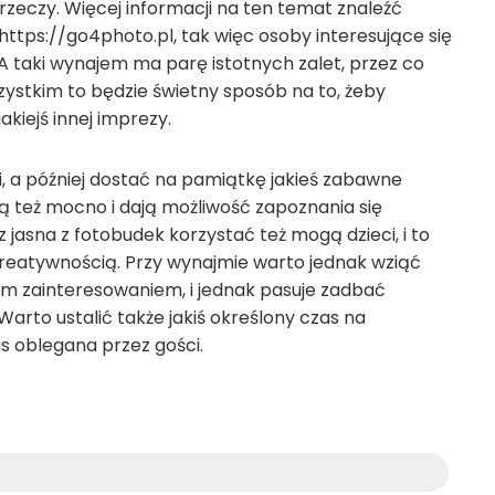
rzeczy. Więcej informacji na ten temat znaleźć
ttps://go4photo.pl, tak więc osoby interesujące się
A taki wynajem ma parę istotnych zalet, przez co
zystkim to będzie świetny sposób na to, żeby
kiejś innej imprezy.
i, a później dostać na pamiątkę jakieś zabawne
ują też mocno i dają możliwość zapoznania się
 jasna z fotobudek korzystać też mogą dzieci, i to
kreatywnością. Przy wynajmie warto jednak wziąć
rym zainteresowaniem, i jednak pasuje zadbać
Warto ustalić także jakiś określony czas na
as oblegana przez gości.