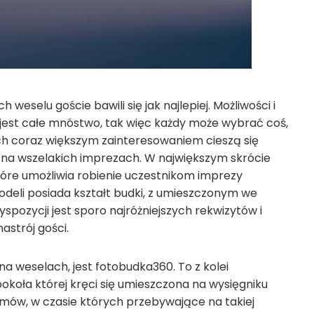
weselu goście bawili się jak najlepiej. Możliwości i
est całe mnóstwo, tak więc każdy może wybrać coś,
ch coraz większym zainteresowaniem cieszą się
ą na wszelakich imprezach. W największym skrócie
tóre umożliwia robienie uczestnikom imprezy
deli posiada kształt budki, z umieszczonym we
pozycji jest sporo najróżniejszych rekwizytów i
astrój gości.
a weselach, jest fotobudka360. To z kolei
okoła której kręci się umieszczona na wysięgniku
mów, w czasie których przebywające na takiej