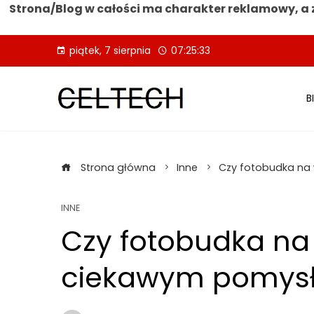
Strona/Blog w całości ma charakter reklamowy, a 
Skip
piątek, 7 sierpnia
07:25:34
to
content
B
Strona główna
Inne
Czy fotobudka na
INNE
Czy fotobudka na 
ciekawym pomys