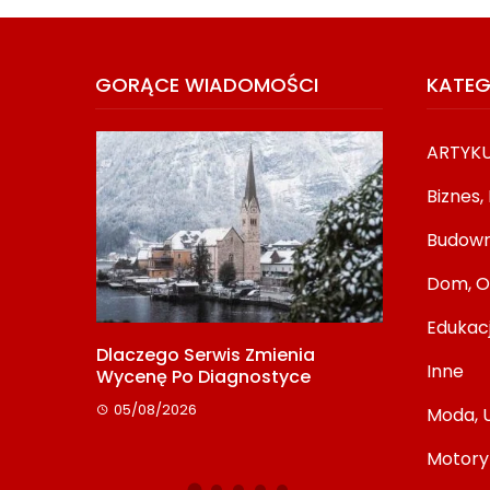
GORĄCE WIADOMOŚCI
KATEG
ARTYK
Biznes,
Budown
Dom, O
Edukac
ta: Jak
Dlaczego Serwis Zmienia
Media Relat
Inne
o
Wycenę Po Diagnostyce
Początkują
Redakcją
05/08/2026
Moda, 
08/07/2026
Motory