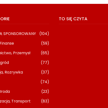
ORIE
TO SIĘ CZYTA
UŁ SPONSOROWANY
(104)
 Finanse
(59)
ictwo, Przemysł
(65)
gród
(77)
ja, Rozrywka
(37)
ions Dla
Kiedy Lekarz Online Kieruje Na
(74)
cych: Kontakt Z
Wizytę Stacjonarną
23/06/2026
Uroda
(23)
zacja, Transport
(83)