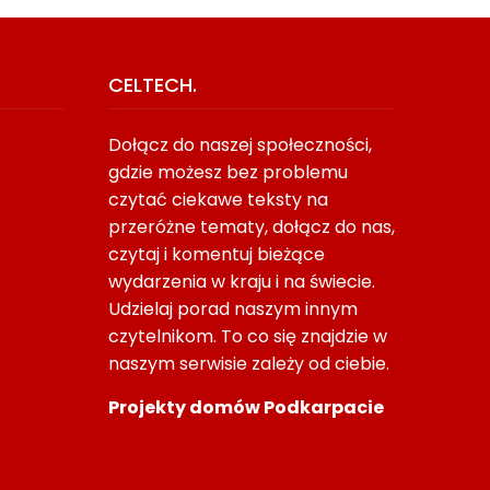
CELTECH.
Dołącz do naszej społeczności,
gdzie możesz bez problemu
czytać ciekawe teksty na
przeróżne tematy, dołącz do nas,
czytaj i komentuj bieżące
wydarzenia w kraju i na świecie.
Udzielaj porad naszym innym
czytelnikom. To co się znajdzie w
Błędy We Wdrożeniu KSeF:
Parkiet Do Domu Na La
naszym serwisie zależy od ciebie.
Ryzyka Organizacyjne
Dopasować Drewno D
Codzienności
Projekty domów Podkarpacie
21/06/2026
10/06/2026