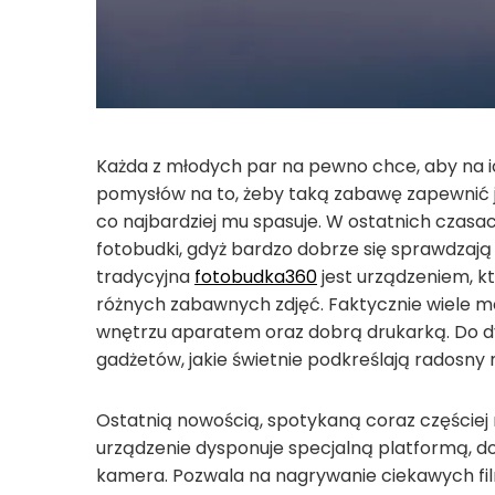
Każda z młodych par na pewno chce, aby na ich 
pomysłów na to, żeby taką zabawę zapewnić j
co najbardziej mu spasuje. W ostatnich czasa
fotobudki, gdyż bardzo dobrze się sprawdzaj
tradycyjna
fotobudka360
jest urządzeniem, k
różnych zabawnych zdjęć. Faktycznie wiele mo
wnętrzu aparatem oraz dobrą drukarką. Do dys
gadżetów, jakie świetnie podkreślają radosny n
Ostatnią nowością, spotykaną coraz częściej n
urządzenie dysponuje specjalną platformą, do
kamera. Pozwala na nagrywanie ciekawych fil