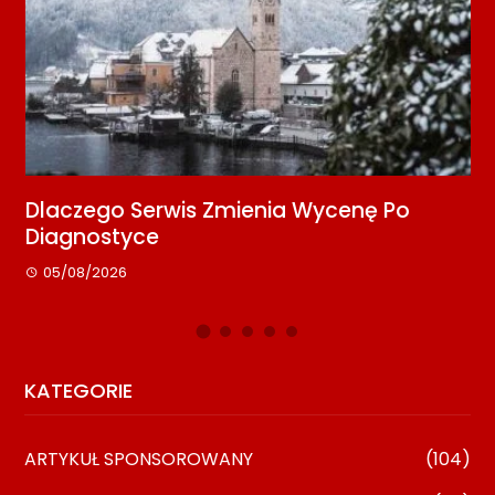
rwis Zmienia Wycenę Po
Media Relations
e
Kontakt Z Redak
08/07/2026
KATEGORIE
ARTYKUŁ SPONSOROWANY
(104)