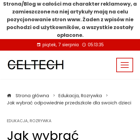
Strona/Blog w całości ma charakter reklamowy, a
zamieszczone na niej artykuły mają na celu
pozycjonowanie stron www. Żaden z wpisów nie
pochodzi od użytkowników, a wszystkie zostały
opłacone.
Skip
piątek, 7 sierpnia
05:13:36
to
content
Strona główna
Edukacja, Rozrywka
Jak wybrać odpowiednie przedszkole dla swoich dzieci
EDUKACJA, ROZRYWKA
Jak wybrać