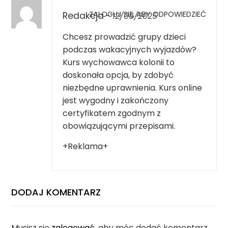
ZALOGUJ SIĘ, ABY ODPOWIEDZIEĆ
Redakcja
-
12/06/2025
Chcesz prowadzić grupy dzieci
podczas wakacyjnych wyjazdów?
Kurs wychowawca kolonii
to
doskonała opcja, by zdobyć
niezbędne uprawnienia. Kurs online
jest wygodny i zakończony
certyfikatem zgodnym z
obowiązującymi przepisami.
+Reklama+
DODAJ KOMENTARZ
Musisz się
zalogować
, aby móc dodać komentarz.