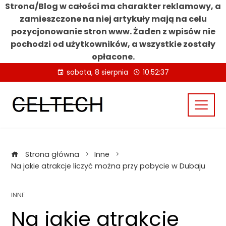
Strona/Blog w całości ma charakter reklamowy, a
zamieszczone na niej artykuły mają na celu
pozycjonowanie stron www. Żaden z wpisów nie
pochodzi od użytkowników, a wszystkie zostały
opłacone.
Skip
sobota, 8 sierpnia
10:52:37
to
content
Strona główna
Inne
Na jakie atrakcje liczyć można przy pobycie w Dubaju
INNE
Na jakie atrakcje