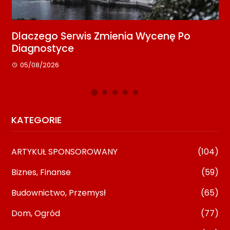
ać
Dlaczego Serwis Zmienia Wycenę Po
M
Diagnostyce
K
05/08/2026
KATEGORIE
ARTYKUŁ SPONSOROWANY
(104)
Biznes, Finanse
(59)
Budownictwo, Przemysł
(65)
Dom, Ogród
(77)