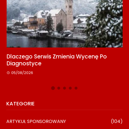
zego Serwis Zmienia Wycenę Po
Media Re
gnostyce
Kontakt 
08/2026
08/07/20
KATEGORIE
ARTYKUŁ SPONSOROWANY
(104)