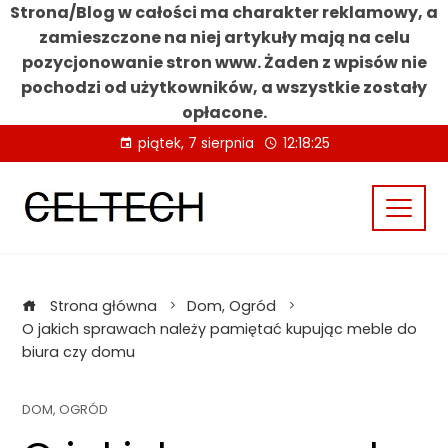
Strona/Blog w całości ma charakter reklamowy, a
zamieszczone na niej artykuły mają na celu
pozycjonowanie stron www. Żaden z wpisów nie
pochodzi od użytkowników, a wszystkie zostały
opłacone.
Skip
piątek, 7 sierpnia
12:18:25
to
content
Strona główna
Dom, Ogród
O jakich sprawach należy pamiętać kupując meble do
biura czy domu
DOM, OGRÓD