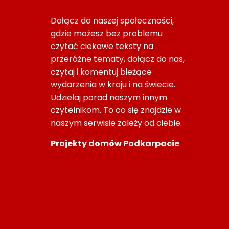
Dołącz do naszej społeczności,
gdzie możesz bez problemu
czytać ciekawe teksty na
przeróżne tematy, dołącz do nas,
czytaj i komentuj bieżące
wydarzenia w kraju i na świecie.
Udzielaj porad naszym innym
czytelnikom. To co się znajdzie w
Błędy We Wdrożeniu KSeF:
Parkiet Do Domu Na La
naszym serwisie zależy od ciebie.
Ryzyka Organizacyjne
Dopasować Drewno D
Codzienności
Projekty domów Podkarpacie
21/06/2026
10/06/2026