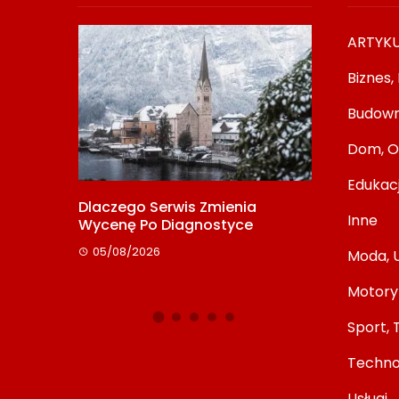
ARTYK
Biznes,
Budown
Dom, O
Edukac
ta: Jak
Dlaczego Serwis Zmienia
Media Relat
Inne
o
Wycenę Po Diagnostyce
Początkują
Redakcją
05/08/2026
Moda, 
08/07/2026
Motory
Sport, 
Techno
Usługi