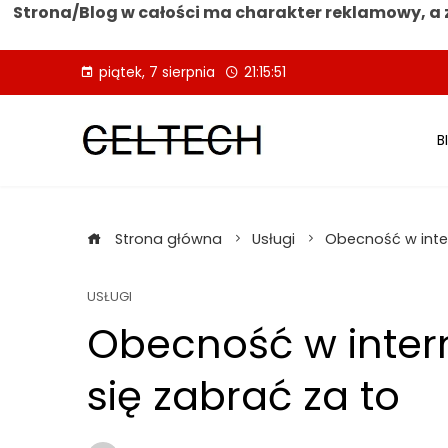
Strona/Blog w całości ma charakter reklamowy, a 
Skip
piątek, 7 sierpnia
21:15:52
to
content
B
Strona główna
Usługi
Obecność w intern
USŁUGI
Obecność w intern
się zabrać za to