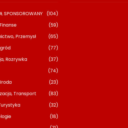
UŁ SPONSOROWANY
(104)
 Finanse
(59)
ictwo, Przemysł
(65)
gród
(77)
ja, Rozrywka
(37)
ions Dla
Kiedy Lekarz Online Kieruje Na
(74)
cych: Kontakt Z
Wizytę Stacjonarną
23/06/2026
Uroda
(23)
zacja, Transport
(83)
Turystyka
(32)
logie
(18)
(71)