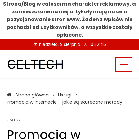
Strona/Blog w całości ma charakter reklamowy, a
zamieszczone na niej artykuły mają na celu
pozycjonowanie stron www. Żaden z wpisów nie
pochodzi od użytkowników, a wszystkie zostały
opłacone.
Skip
niedziela, 9 sierpnia
10:32:47
to
content
Strona główna
Usługi
Promocja w internecie – jakie są skuteczne metody
USŁUGI
Promocja w