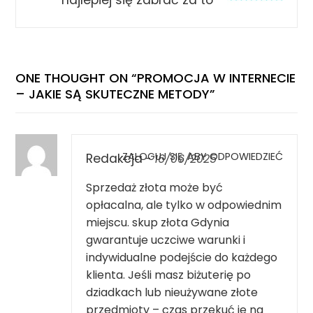
najlepiej się zabrać za to
ONE THOUGHT ON “
PROMOCJA W INTERNECIE
– JAKIE SĄ SKUTECZNE METODY
”
ZALOGUJ SIĘ, ABY ODPOWIEDZIEĆ
Redakcja
-
16/06/2025
Sprzedaż złota może być
opłacalna, ale tylko w odpowiednim
miejscu.
skup złota Gdynia
gwarantuje uczciwe warunki i
indywidualne podejście do każdego
klienta. Jeśli masz biżuterię po
dziadkach lub nieużywane złote
przedmioty – czas przekuć je na